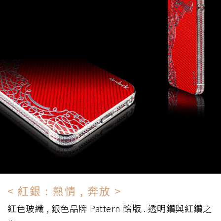
< 紅銀 : 熱情 , 奔放 >
紅色玻纖 , 銀色品牌 Pattern 銘版 . 透明鑽與紅鑽之