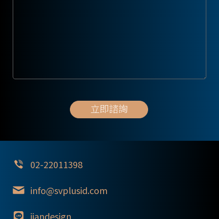
02-22011398
info@svplusid.com
iiandesign