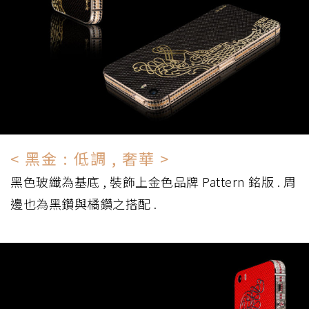
< 黑金 : 低調 , 奢華 >
黑色玻纖為基底 , 裝飾上金色品牌 Pattern 銘版 . 周
邊也為黑鑽與橘鑽之搭配 .