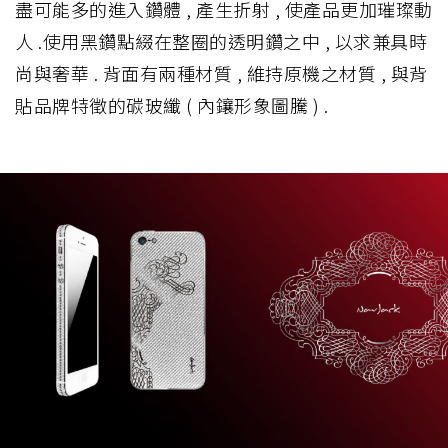
盡可能多的進入鑽體 , 產生折射 , 使產品更加璀璨動
人 .使用黑鑽點綴在整圈的透明鑽之中 , 以求兼具時
尚與奢華 . 背面有兩種材質 , 維持原機之材質 , 與背
貼品牌特徵的碳玻纖 ( 內鑲形象圖騰 ) .