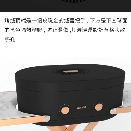
烤爐頂端是一個玫瑰金的爐蓋把手 , 下方是下凹球面
的黑色隔熱塑膠 , 防止燙傷 ,其週邊還設計有格狀散
熱孔 .