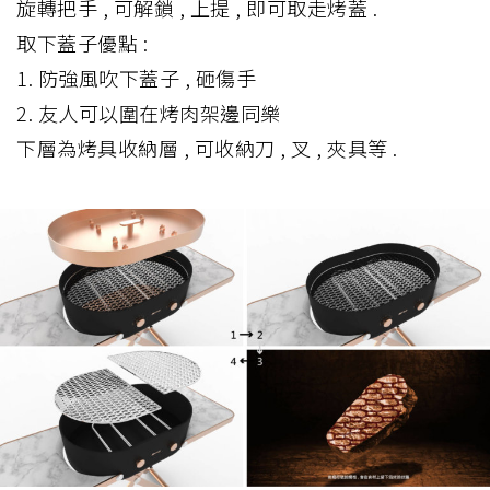
旋轉把手 , 可解鎖 , 上提 , 即可取走烤蓋 .
取下蓋子優點 :
1. 防強風吹下蓋子 , 砸傷手
2. 友人可以圍在烤肉架邊同樂
下層為烤具收納層 , 可收納刀 , 叉 , 夾具等 .